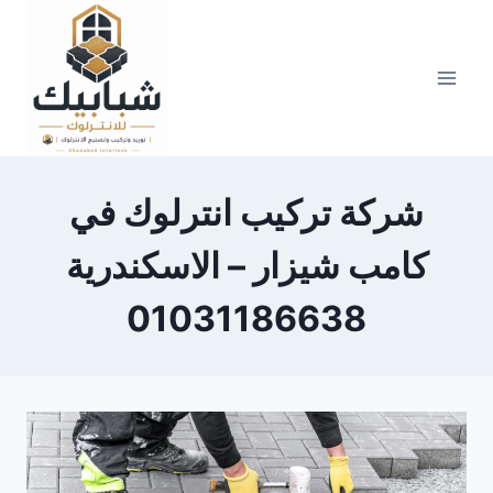
Skip
to
content
شركة تركيب انترلوك في
كامب شيزار – الاسكندرية
01031186638